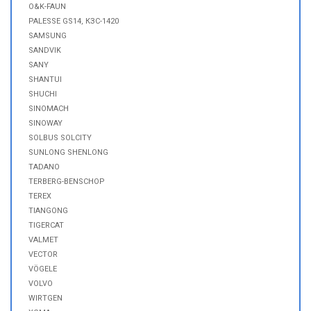
O&K-FAUN
PALESSE GS14, КЗС-1420
SAMSUNG
SANDVIK
SANY
SHANTUI
SHUCHI
SINOMACH
SINOWAY
SOLBUS SOLCITY
SUNLONG SHENLONG
TADANO
TERBERG-BENSCHOP
TEREX
TIANGONG
TIGERCAT
VALMET
VECTOR
VÖGELE
VOLVO
WIRTGEN