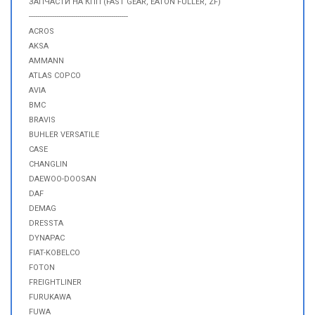
ЗАПЧАСТИ НА КПП (FAST GEAR, EATON FULLER, ZF)
-----------------------------------------------
ACROS
AKSA
AMMANN
ATLAS COPCO
AVIA
BMC
BRAVIS
BUHLER VERSATILE
CASE
CHANGLIN
DAEWOO-DOOSAN
DAF
DEMAG
DRESSTA
DYNAPAC
FIAT-KOBELCO
FOTON
FREIGHTLINER
FURUKAWA
FUWA