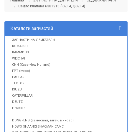
Главная
→
ЗАПЧАСТИ НА ДВИГАТЕЛИ
→
СЕДЛА КЛАПАНА
→ Седло клапана 6381218 (ISZ14, QSZ14)
Каталоги запчастей
ЗАПЧАСТИ НА ДВИГАТЕЛИ
KOMATSU
КАММИНЗ
WEICHAI
CNH (Case-New Holland)
FPT (Iveco)
PACCAR
TECTOR
ISUZU
CATERPILLAR
DEUTZ
PERKINS
------------------------------------------------
DONGFENG (самосвал, тягач, миксер)
HOWO SHAANXI SHACMAN CAMC