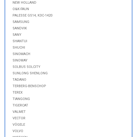
NEW HOLLAND
O&K-FAUN
PALESSE GS14, КЗС-1420
SAMSUNG
SANDVIK
SANY
SHANTUI
SHUCHI
SINOMACH
SINOWAY
SOLBUS SOLCITY
SUNLONG SHENLONG
TADANO
TERBERG-BENSCHOP
TEREX
TIANGONG
TIGERCAT
VALMET
VECTOR
VÖGELE
VOLVO