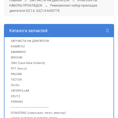
Главная
→
ЗАПЧАСТИ НА ДВИГАТЕЛИ
→
КОМПЛЕКТЫ
НАБОРЫ ПРОКЛАДОК
→ Ремкомплект набор прокладок
двигателя ISZ14, QSZ14 6600778
Каталоги запчастей
ЗАПЧАСТИ НА ДВИГАТЕЛИ
KOMATSU
КАММИНЗ
WEICHAI
CNH (Case-New Holland)
FPT (Iveco)
PACCAR
TECTOR
ISUZU
CATERPILLAR
DEUTZ
PERKINS
------------------------------------------------
DONGFENG (самосвал, тягач, миксер)