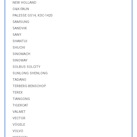
NEW HOLLAND
O&K-FAUN
PALESSE GS14, КЗС-1420
SAMSUNG
SANDVIK
SANY
SHANTUI
SHUCHI
SINOMACH
SINOWAY
SOLBUS SOLCITY
SUNLONG SHENLONG
TADANO
TERBERG-BENSCHOP
TEREX
TIANGONG
TIGERCAT
VALMET
VECTOR
VÖGELE
VOLVO