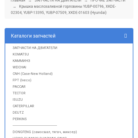
Главная
→
ЗАПЧАСТИ НА ДВИГАТЕЛИ
→
ПРОЧИЕ ЗАПЧАСТИ
→ Крышка маслозаливной горловины YUBP-00796, XKDE-
02304, YUBP-13395, YUBP-07509, XKDE-01603 (Hyundai)
Каталоги запчастей
ЗАПЧАСТИ НА ДВИГАТЕЛИ
KOMATSU
КАММИНЗ
WEICHAI
CNH (Case-New Holland)
FPT (Iveco)
PACCAR
TECTOR
ISUZU
CATERPILLAR
DEUTZ
PERKINS
------------------------------------------------
DONGFENG (самосвал, тягач, миксер)