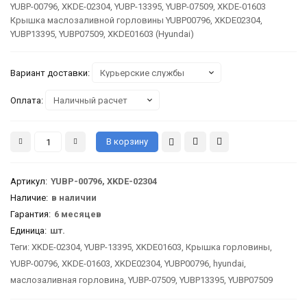
YUBP-00796, XKDE-02304, YUBP-13395, YUBP-07509, XKDE-01603
Крышка маслозаливной горловины YUBP00796, XKDE02304,
YUBP13395, YUBP07509, XKDE01603 (Hyundai)
Вариант доставки:
Оплата:
Артикул
:
YUBP-00796, XKDE-02304
Наличие:
в наличии
Гарантия
:
6 месяцев
Единица:
шт.
Теги:
XKDE-02304
,
YUBP-13395
,
XKDE01603
,
Крышка горловины
,
YUBP-00796
,
XKDE-01603
,
XKDE02304
,
YUBP00796
,
hyundai
,
маслозаливная горловина
,
YUBP-07509
,
YUBP13395
,
YUBP07509