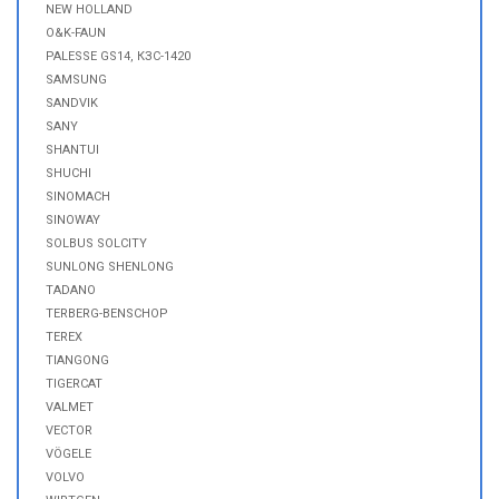
NEW HOLLAND
O&K-FAUN
PALESSE GS14, КЗС-1420
SAMSUNG
SANDVIK
SANY
SHANTUI
SHUCHI
SINOMACH
SINOWAY
SOLBUS SOLCITY
SUNLONG SHENLONG
TADANO
TERBERG-BENSCHOP
TEREX
TIANGONG
TIGERCAT
VALMET
VECTOR
VÖGELE
VOLVO