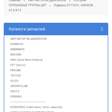
Главная
→
ЗАПЧАСТИ НА ДВИГАТЕЛИ
→
ПОРШНИ
ПОРШНЕВЫЕ ГРУППЫ ЦПГ
→ Поршень 5713241, 6384338
X12/X13
Каталоги запчастей
ЗАПЧАСТИ НА ДВИГАТЕЛИ
KOMATSU
КАММИНЗ
WEICHAI
CNH (Case-New Holland)
FPT (Iveco)
PACCAR
TECTOR
ISUZU
CATERPILLAR
DEUTZ
PERKINS
------------------------------------------------
DONGFENG (самосвал, тягач, миксер)