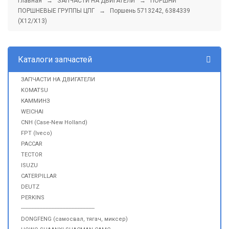
Главная
→
ЗАПЧАСТИ НА ДВИГАТЕЛИ
→
ПОРШНИ
ПОРШНЕВЫЕ ГРУППЫ ЦПГ
→ Поршень 5713242, 6384339
(X12/X13)
Каталоги запчастей
ЗАПЧАСТИ НА ДВИГАТЕЛИ
KOMATSU
КАММИНЗ
WEICHAI
CNH (Case-New Holland)
FPT (Iveco)
PACCAR
TECTOR
ISUZU
CATERPILLAR
DEUTZ
PERKINS
------------------------------------------------
DONGFENG (самосвал, тягач, миксер)