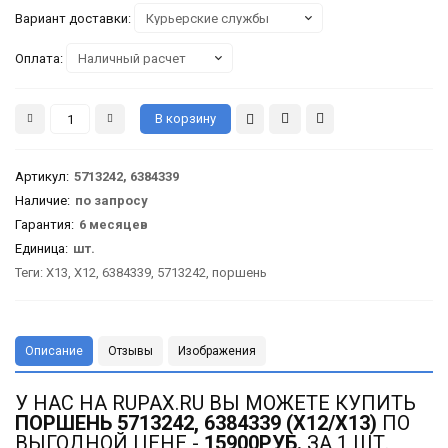
Вариант доставки:
Оплата:
Артикул
:
5713242, 6384339
Наличие:
по запросу
Гарантия
:
6 месяцев
Единица:
шт.
Теги:
X13
,
X12
,
6384339
,
5713242
,
поршень
Описание
Отзывы
Изображения
У НАС НА RUPAX.RU ВЫ МОЖЕТЕ КУПИТЬ
ПОРШЕНЬ 5713242, 6384339 (X12/X13)
ПО
ВЫГОДНОЙ ЦЕНЕ -
15900РУБ.
ЗА 1 ШТ.