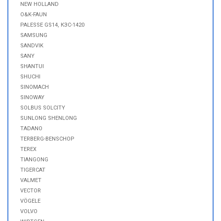
NEW HOLLAND
O&K-FAUN
PALESSE GS14, КЗС-1420
SAMSUNG
SANDVIK
SANY
SHANTUI
SHUCHI
SINOMACH
SINOWAY
SOLBUS SOLCITY
SUNLONG SHENLONG
TADANO
TERBERG-BENSCHOP
TEREX
TIANGONG
TIGERCAT
VALMET
VECTOR
VÖGELE
VOLVO