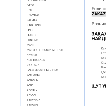
INTERNATIONAL
IVECO
Если 
JCB
ZAKAZ
JONYANG
KALMAR
Возник
KING LONG
LINDE
ЗАКАЖ
LIUGONG
НАЙД
LONKING
MAN ERF
Как
MASSEY FERGUSON MF 9790
Ест
NAVECO
Как
NEW HOLLAND
Ско
O&K-FAUN
Воз
PALESSE GS14, КЗС-1420
Где
SAMSUNG
Как
SANDVIK
SANY
ЩУП У
SHANTUI
SHUCHI
SINOMACH
SINOWAY