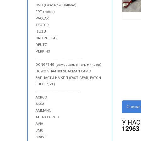
CNH (Case-New Holland)
FPT (Iveco)
PACCAR
TECTOR
ISUZU
CATERPILLAR
DEUTZ
PERKINS
------------------------------------------------
DONGFENG (самосвал, тягач, миксер)
HOWO SHAANXI SHACMAN CAMC
ЗАПЧАСТИ НА КПП (FAST GEAR, EATON
FULLER, ZF)
-----------------------------------------------
ACROS
AKSA
Описа
AMMANN
ATLAS COPCO
У НАС
AVIA
12963
BMC
BRAVIS