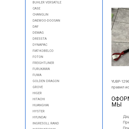
BUHLER VERSATILE
CASE
CHANGLIN
DAEWOO-DOOSAN
DAF
DEMAG
DRESSTA
DYNAPAC
FIAT-KOBELCO
FOTON
FREIGHTLINER
FURUKAWA
FUWA
YUBP-1296
GOLDEN DRAGON
правил ис
GROVE
HIGER
ОФОР
HITACHI
МЫ
HUANGHAI
HYSTER
Дад
HYUNDAI
Пр
INGRESOLL RAND
При