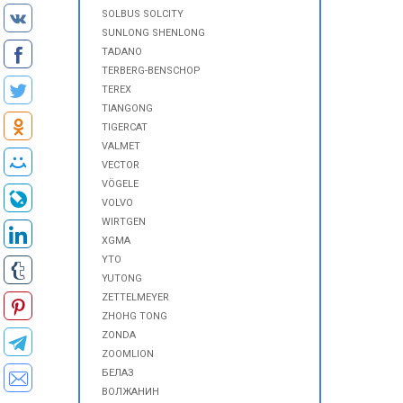
SOLBUS SOLCITY
SUNLONG SHENLONG
TADANO
TERBERG-BENSCHOP
TEREX
TIANGONG
TIGERCAT
VALMET
VECTOR
VÖGELE
VOLVO
WIRTGEN
XGMA
YTO
YUTONG
ZETTELMEYER
ZHOHG TONG
ZONDA
ZOOMLION
БЕЛАЗ
ВОЛЖАНИН