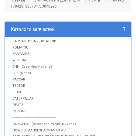
Главная
→
ЗАПЧАСТИ НА ДВИГАТЕЛИ
→
РЕМНИ
→ Ремень
178428, 3807017, 3040296
Каталоги запчастей
ЗАПЧАСТИ НА ДВИГАТЕЛИ
KOMATSU
КАММИНЗ
WEICHAI
CNH (Case-New Holland)
FPT (Iveco)
PACCAR
TECTOR
ISUZU
CATERPILLAR
DEUTZ
PERKINS
------------------------------------------------
DONGFENG (самосвал, тягач, миксер)
HOWO SHAANXI SHACMAN CAMC