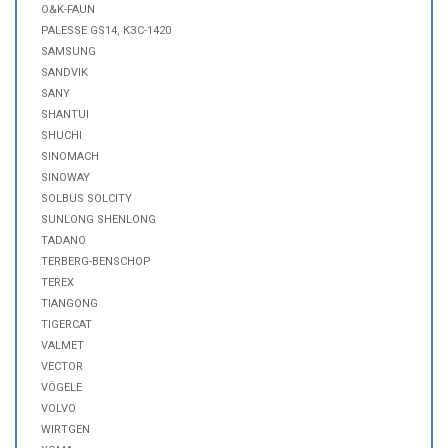
O&K-FAUN
PALESSE GS14, КЗС-1420
SAMSUNG
SANDVIK
SANY
SHANTUI
SHUCHI
SINOMACH
SINOWAY
SOLBUS SOLCITY
SUNLONG SHENLONG
TADANO
TERBERG-BENSCHOP
TEREX
TIANGONG
TIGERCAT
VALMET
VECTOR
VÖGELE
VOLVO
WIRTGEN