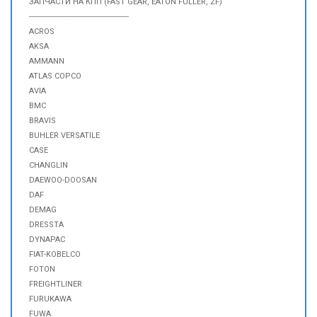
ЗАПЧАСТИ НА КПП (FAST GEAR, EATON FULLER, ZF)
-----------------------------------------------
ACROS
AKSA
AMMANN
ATLAS COPCO
AVIA
BMC
BRAVIS
BUHLER VERSATILE
CASE
CHANGLIN
DAEWOO-DOOSAN
DAF
DEMAG
DRESSTA
DYNAPAC
FIAT-KOBELCO
FOTON
FREIGHTLINER
FURUKAWA
FUWA