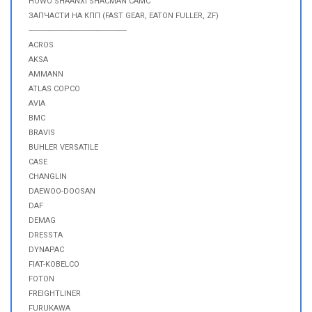
HOWO SHAANXI SHACMAN CAMC
ЗАПЧАСТИ НА КПП (FAST GEAR, EATON FULLER, ZF)
-----------------------------------------------
ACROS
AKSA
AMMANN
ATLAS COPCO
AVIA
BMC
BRAVIS
BUHLER VERSATILE
CASE
CHANGLIN
DAEWOO-DOOSAN
DAF
DEMAG
DRESSTA
DYNAPAC
FIAT-KOBELCO
FOTON
FREIGHTLINER
FURUKAWA