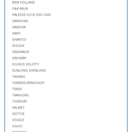
NEW HOLLAND
O&K-FAUN
PALESSE GS14, КЗС-1420
SAMSUNG
SANDVIK
SANY
SHANTUI
SHUCHI
SINOMACH
SINOWAY
SOLBUS SOLCITY
SUNLONG SHENLONG
TADANO
TERBERG-BENSCHOP
TEREX
TIANGONG
TIGERCAT
VALMET
VECTOR
VÖGELE
VOLVO