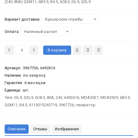
(24V, 80A) QSM11, 6B5.9, B4.5, 6C8.3, ISL9, QSL9
Вариант доставки:
Оплата:
Артикул
:
3967726, 6492616
Наличие:
по запросу
Гарантия
:
6 месяцев
Единица:
шт.
Теги:
ISL9
,
QSL9
,
6C8.3
,
80A
,
24V
,
6492616
,
MDA3927
,
MDA3929
,
6B5.9
,
QSM11
,
B4.5
,
6115015245719
,
3967726
,
генератор
Описание
Отзывы
Изображения