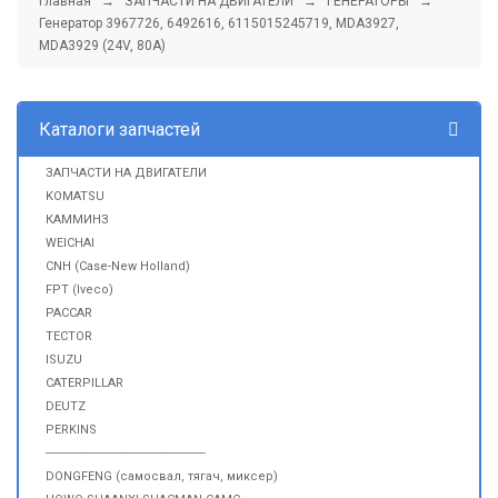
Главная
→
ЗАПЧАСТИ НА ДВИГАТЕЛИ
→
ГЕНЕРАТОРЫ
→
Генератор 3967726, 6492616, 6115015245719, MDA3927,
MDA3929 (24V, 80A)
Каталоги запчастей
ЗАПЧАСТИ НА ДВИГАТЕЛИ
KOMATSU
КАММИНЗ
WEICHAI
CNH (Case-New Holland)
FPT (Iveco)
PACCAR
TECTOR
ISUZU
CATERPILLAR
DEUTZ
PERKINS
------------------------------------------------
DONGFENG (самосвал, тягач, миксер)