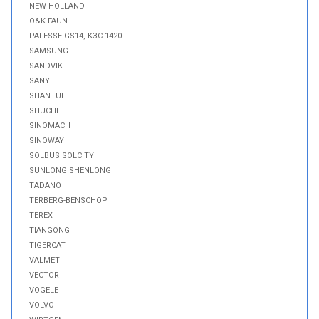
NEW HOLLAND
O&K-FAUN
PALESSE GS14, КЗС-1420
SAMSUNG
SANDVIK
SANY
SHANTUI
SHUCHI
SINOMACH
SINOWAY
SOLBUS SOLCITY
SUNLONG SHENLONG
TADANO
TERBERG-BENSCHOP
TEREX
TIANGONG
TIGERCAT
VALMET
VECTOR
VÖGELE
VOLVO