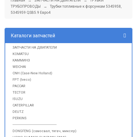
Главная
→
ЗАПЧАСТИ НА ДВИГАТЕЛИ
→
ТРУБКИ
ТРУБОПРОВОДЫ
→ Трубки топливные к форсункам 5345958,
5345959 QSB5.9 Евро4
Каталоги запчастей
ЗАПЧАСТИ НА ДВИГАТЕЛИ
KOMATSU
КАММИНЗ
WEICHAI
CNH (Case-New Holland)
FPT (Iveco)
PACCAR
TECTOR
ISUZU
CATERPILLAR
DEUTZ
PERKINS
------------------------------------------------
DONGFENG (самосвал, тягач, миксер)