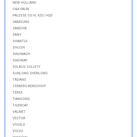
NEW HOLLAND
O&K-FAUN
PALESSE GS14, КЗС-1420
SAMSUNG
SANDVIK
SANY
SHANTUI
SHUCHI
SINOMACH
SINOWAY
SOLBUS SOLCITY
SUNLONG SHENLONG
TADANO
TERBERG-BENSCHOP
TEREX
TIANGONG
TIGERCAT
VALMET
VECTOR
VÖGELE
VOLVO