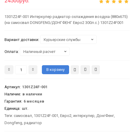
24500руб.
1301Z24F-001 Интеркулер радиатор охлаждения воздуха (880х675)
(на самосвал DONGFENG/ДОНГФЕНГ Евро2 300л.с.) 1301Z24F001
Вариант доставки:
Оплата:
Артикул
:
1301Z24F-001
Наличие:
в наличии
Гарантия
:
6 месяцев
Единица:
шт.
Теги:
самосвал
,
1301Z24F-001
,
Евро2
,
интеркулер
,
ДонгФенг
,
Dongfeng
,
радиатор