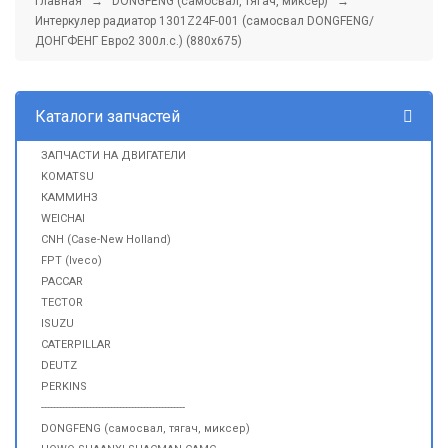
Главная
→
DONGFENG (самосвал, тягач, миксер)
→
Интеркулер радиатор 1301Z24F-001 (самосвал DONGFENG/
ДОНГФЕНГ Евро2 300л.с.) (880х675)
Каталоги запчастей
ЗАПЧАСТИ НА ДВИГАТЕЛИ
KOMATSU
КАММИНЗ
WEICHAI
CNH (Case-New Holland)
FPT (Iveco)
PACCAR
TECTOR
ISUZU
CATERPILLAR
DEUTZ
PERKINS
------------------------------------------------
DONGFENG (самосвал, тягач, миксер)