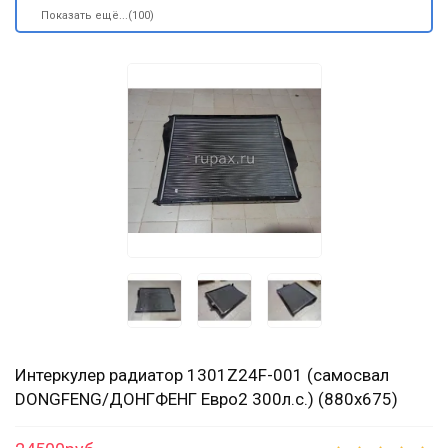
Показать ещё...(100)
Интеркулер радиатор 1301Z24F-001 (самосвал
DONGFENG/ДОНГФЕНГ Евро2 300л.с.) (880х675)