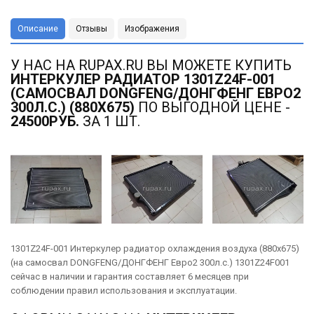
Описание
Отзывы
Изображения
У НАС НА RUPAX.RU ВЫ МОЖЕТЕ КУПИТЬ
ИНТЕРКУЛЕР РАДИАТОР 1301Z24F-001
(САМОСВАЛ DONGFENG/ДОНГФЕНГ ЕВРО2
300Л.С.) (880Х675)
ПО ВЫГОДНОЙ ЦЕНЕ -
24500РУБ.
ЗА 1 ШТ.
1301Z24F-001 Интеркулер радиатор охлаждения воздуха (880х675)
(на самосвал DONGFENG/ДОНГФЕНГ Евро2 300л.с.) 1301Z24F001
сейчас в наличии и гарантия составляет 6 месяцев при
соблюдении правил использования и эксплуатации.