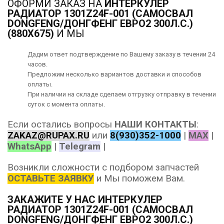
ОФОРМИ ЗАКАЗ НА
ИНТЕРКУЛЕР
РАДИАТОР 1301Z24F-001 (САМОСВАЛ
DONGFENG/ДОНГФЕНГ ЕВРО2 300Л.С.)
(880Х675)
И МЫ
Дадим ответ подтверждение по Вашему заказу в течении 24
часов.
Предложим несколько вариантов
доставки
и способов
оплаты
.
При наличии на складе сделаем отгрузку отправку в течении
суток с момента оплаты.
Если остались вопросы
НАШИ КОНТАКТЫ
:
ZAKAZ@RUPAX.RU
или
8(930)352-1000
|
MAX
|
WhatsApp
|
Telegram
|
Возникли сложности с подбором запчастей
ОСТАВЬТЕ ЗАЯВКУ
и Мы поможем Вам.
ЗАКАЖИТЕ У НАС ИНТЕРКУЛЕР
РАДИАТОР 1301Z24F-001 (САМОСВАЛ
DONGFENG/ДОНГФЕНГ ЕВРО2 300Л.С.)