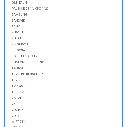
O&K-FAUN
PALESSE GS14, КЗС-1420
SAMSUNG
SANDVIK
SANY
SHANTUI
SHUCHI
SINOMACH
SINOWAY
SOLBUS SOLCITY
SUNLONG SHENLONG
TADANO
TERBERG-BENSCHOP
TEREX
TIANGONG
TIGERCAT
VALMET
VECTOR
VÖGELE
VOLVO
WIRTGEN