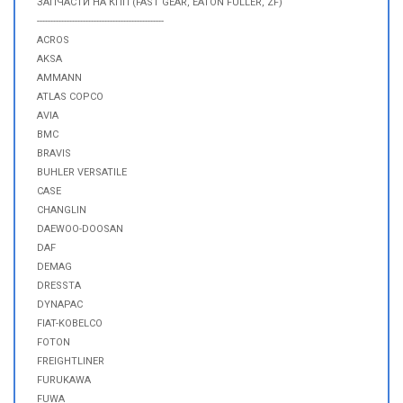
ЗАПЧАСТИ НА КПП (FAST GEAR, EATON FULLER, ZF)
-----------------------------------------------
ACROS
AKSA
AMMANN
ATLAS COPCO
AVIA
BMC
BRAVIS
BUHLER VERSATILE
CASE
CHANGLIN
DAEWOO-DOOSAN
DAF
DEMAG
DRESSTA
DYNAPAC
FIAT-KOBELCO
FOTON
FREIGHTLINER
FURUKAWA
FUWA