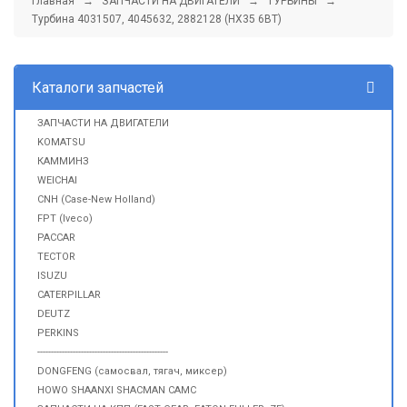
Главная
→
ЗАПЧАСТИ НА ДВИГАТЕЛИ
→
ТУРБИНЫ
→
Турбина 4031507, 4045632, 2882128 (HX35 6BT)
Каталоги запчастей
ЗАПЧАСТИ НА ДВИГАТЕЛИ
KOMATSU
КАММИНЗ
WEICHAI
CNH (Case-New Holland)
FPT (Iveco)
PACCAR
TECTOR
ISUZU
CATERPILLAR
DEUTZ
PERKINS
------------------------------------------------
DONGFENG (самосвал, тягач, миксер)
HOWO SHAANXI SHACMAN CAMC