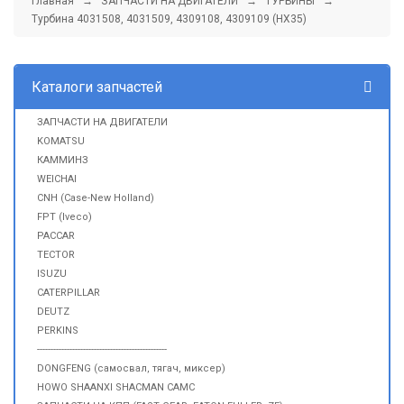
Главная
→
ЗАПЧАСТИ НА ДВИГАТЕЛИ
→
ТУРБИНЫ
→
Турбина 4031508, 4031509, 4309108, 4309109 (HX35)
Каталоги запчастей
ЗАПЧАСТИ НА ДВИГАТЕЛИ
KOMATSU
КАММИНЗ
WEICHAI
CNH (Case-New Holland)
FPT (Iveco)
PACCAR
TECTOR
ISUZU
CATERPILLAR
DEUTZ
PERKINS
------------------------------------------------
DONGFENG (самосвал, тягач, миксер)
HOWO SHAANXI SHACMAN CAMC