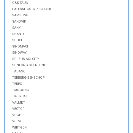
O&K-FAUN
PALESSE GS14, КЗС-1420
SAMSUNG
SANDVIK
SANY
SHANTUI
SHUCHI
SINOMACH
SINOWAY
SOLBUS SOLCITY
SUNLONG SHENLONG
TADANO
TERBERG-BENSCHOP
TEREX
TIANGONG
TIGERCAT
VALMET
VECTOR
VÖGELE
VOLVO
WIRTGEN