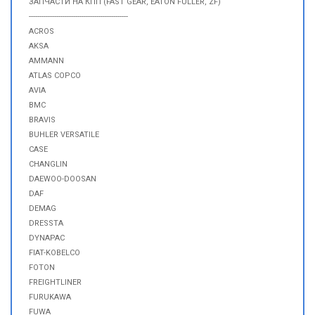
ЗАПЧАСТИ НА КПП (FAST GEAR, EATON FULLER, ZF)
-----------------------------------------------
ACROS
AKSA
AMMANN
ATLAS COPCO
AVIA
BMC
BRAVIS
BUHLER VERSATILE
CASE
CHANGLIN
DAEWOO-DOOSAN
DAF
DEMAG
DRESSTA
DYNAPAC
FIAT-KOBELCO
FOTON
FREIGHTLINER
FURUKAWA
FUWA