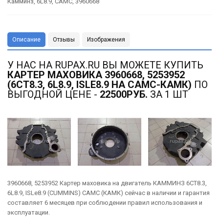
Камминз
,
6L8.9
,
CAMC
,
3960668
Описание
Отзывы
Изображения
У НАС НА RUPAX.RU ВЫ МОЖЕТЕ КУПИТЬ
КАРТЕР МАХОВИКА 3960668, 5253952
(6CT8.3, 6L8.9, ISLE8.9 НА CAMC-КАМК)
ПО
ВЫГОДНОЙ ЦЕНЕ -
22500РУБ.
ЗА 1 ШТ
3960668, 5253952 Картер маховика на двигатель КАММИНЗ 6CT8.3,
6L8.9, ISLe8.9 (CUMMINS) CAMC (КАМК) сейчас в наличии и гарантия
составляет 6 месяцев при соблюдении правил использования и
эксплуатации.