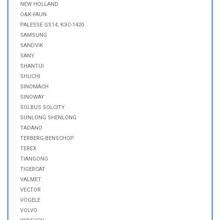
NEW HOLLAND
O&K-FAUN
PALESSE GS14, КЗС-1420
SAMSUNG
SANDVIK
SANY
SHANTUI
SHUCHI
SINOMACH
SINOWAY
SOLBUS SOLCITY
SUNLONG SHENLONG
TADANO
TERBERG-BENSCHOP
TEREX
TIANGONG
TIGERCAT
VALMET
VECTOR
VÖGELE
VOLVO