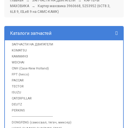
Главная
→
ЗАПЧАСТИ НА ДВИГАТЕЛИ
→
КАРТЕРЫ
МАХОВИКА
→ Картер маховика 3960668, 5253952 (6CT8.3,
6L8.9, ISLe8.9 на CAMC-КАМК)
Каталоги запчастей
ЗАПЧАСТИ НА ДВИГАТЕЛИ
KOMATSU
КАММИНЗ
WEICHAI
CNH (Case-New Holland)
FPT (Iveco)
PACCAR
TECTOR
ISUZU
CATERPILLAR
DEUTZ
PERKINS
------------------------------------------------
DONGFENG (самосвал, тягач, миксер)