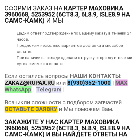
ОФОРМИ ЗАКАЗ НА
КАРТЕР МАХОВИКА
3960668, 5253952 (6CT8.3, 6L8.9, ISLE8.9 НА
CAMC-КАМК)
И МЫ
Дадим ответ подтверждение по Вашему заказу в течении 24
часов.
Предложим несколько вариантов
доставки
и способов
оплаты
.
При наличии на складе сделаем отгрузку отправку в течении
суток с момента оплаты.
Если остались вопросы
НАШИ КОНТАКТЫ
:
ZAKAZ@RUPAX.RU
или
8(930)352-1000
|
MAX
|
WhatsApp
|
Telegram
|
Возникли сложности с подбором запчастей
ОСТАВЬТЕ ЗАЯВКУ
и Мы поможем Вам.
ЗАКАЖИТЕ У НАС КАРТЕР МАХОВИКА
3960668, 5253952 (6CT8.3, 6L8.9, ISLE8.9 НА
CAMC-КАМК) И ВЫ НАЙДЕТЕ ОТВЕТЫ НА