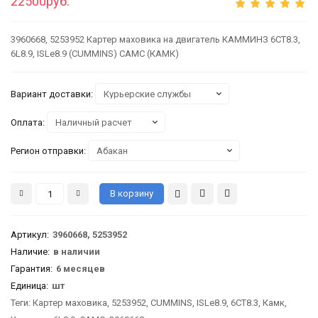
22500руб.
3960668, 5253952 Картер маховика на двигатель КАММИНЗ 6CT8.3,
6L8.9, ISLe8.9 (CUMMINS) CAMC (КАМК)
Вариант доставки:
Оплата:
Регион отправки:
Артикул
:
3960668, 5253952
Наличие:
в наличии
Гарантия
:
6 месяцев
Единица:
шт
Теги:
Картер маховика
,
5253952
,
CUMMINS
,
ISLe8.9
,
6CT8.3
,
Камк
,